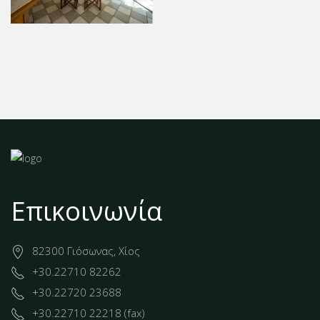
Επικοινωνία
82300 Γιόσωνας, Χίος
+30.22710 82262
+30.22720 23688
+30.22710 22218 (fax)